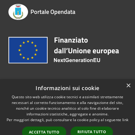
Portale Opendata
Recapiti e contatti
×
Informazioni sui cookie
Pec:
comune.zensondipiave.tv@pecveneto.it
Questo sito web utilizza cookie tecnici e assimilati strettamente
necessari al corretto funzionamento e alla navigazione del sito,
nonché un cookie tecnico analitico al solo fine di elaborare
informazioni statistiche, aggregate e anonime.
RSS
Copyright © 2026 • Portale
Per maggiori dettagli, può consultare la cookie policy al seguente
link
Accessibilità
Opendata • Powered by
Privacy
Municipium
Accesso
•
RIFIUTA TUTTO
ACCETTA TUTTO